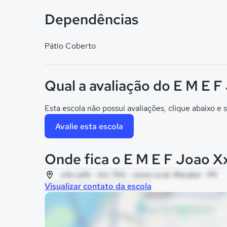
Dependências
Pátio Coberto
Qual a avaliação do E M E F 
Esta escola não possui avaliações, clique abaixo e s
Avalie esta escola
Onde fica o E M E F Joao Xx
vila cafe - km 743, - zona rural, Marabá - PA
Visualizar contato da escola