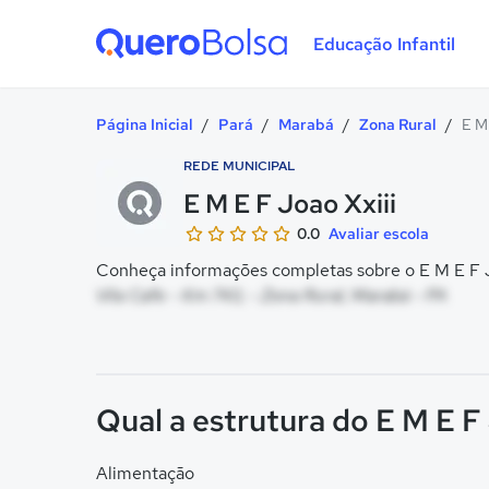
Educação Infantil
Quero Bolsa
Página Inicial
/
Pará
/
Marabá
/
Zona Rural
/
E M 
REDE MUNICIPAL
E M E F Joao Xxiii
0.0
Avaliar escola
Conheça informações completas sobre o E M E F Jo
Vila Cafe - Km 743, - Zona Rural, Marabá - PA
Qual a estrutura do E M E F
Alimentação