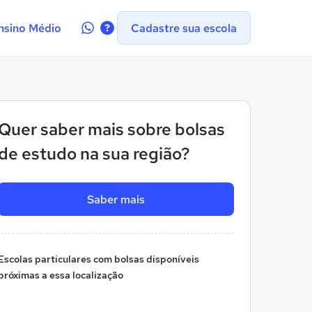
Contate-
nsino Médio
Cadastre sua escola
nos
no
WhatsApp
Quer saber mais sobre bolsas
de estudo na sua região?
Saber mais
Escolas particulares com bolsas disponíveis
próximas a essa localização