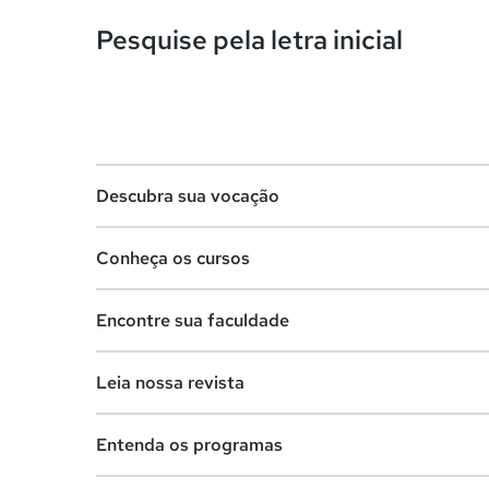
Pesquise pela letra inicial
Descubra sua vocação
Conheça os cursos
Teste vocacional
Encontre sua faculdade
Lista de profissões
Lista de cursos
Salários na sua região
Leia nossa revista
Cursos de graduação
Lista de faculdades
Cursos de pós-graduação
Entenda os programas
Faculdades na sua cidade
Vestibular e Enem
Cursos livres