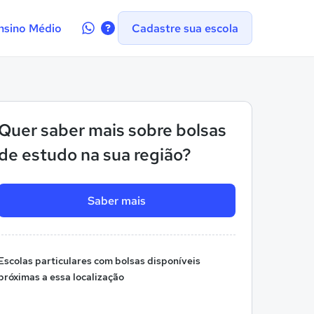
Contate-
nsino Médio
Cadastre sua escola
nos
no
WhatsApp
Quer saber mais sobre bolsas
de estudo na sua região?
Saber mais
Escolas particulares com bolsas disponíveis
próximas a essa localização