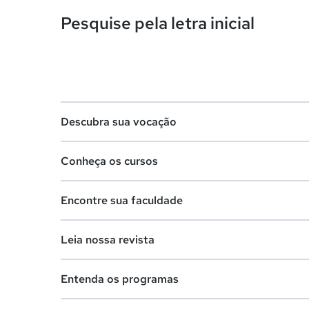
Pesquise pela letra inicial
Descubra sua vocação
Conheça os cursos
Teste vocacional
Encontre sua faculdade
Lista de profissões
Lista de cursos
Salários na sua região
Leia nossa revista
Cursos de graduação
Lista de faculdades
Cursos de pós-graduação
Entenda os programas
Faculdades na sua cidade
Vestibular e Enem
Cursos livres