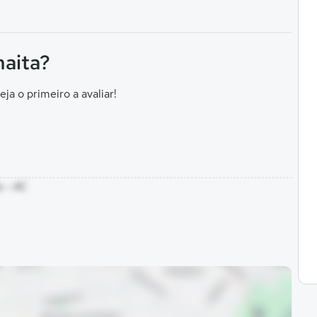
maita?
eja o primeiro a avaliar!
a - AC