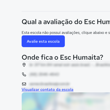
Qual a avaliação do Esc Hu
Esta escola não possui avaliações, clique abaixo e s
Avalie esta escola
Onde fica o Esc Humaita?
br 317 km 84 ramal estr assis brasil, - , Brasiléi
(68) 3546-4643
semecbrasileia@com.br
Visualizar contato da escola