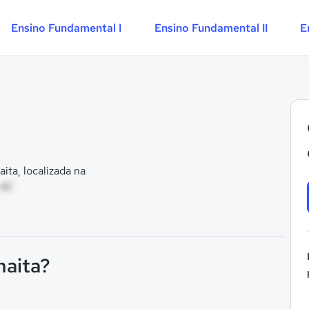
Ensino Fundamental I
Ensino Fundamental II
E
ta, localizada na
 AC
maita?