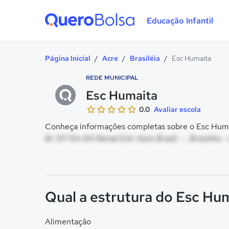
Educação Infantil
Quero Bolsa
Página Inicial
/
Acre
/
Brasiléia
/
Esc Humaita
REDE MUNICIPAL
Esc Humaita
0.0
Avaliar escola
Conheça informações completas sobre o Esc Humai
Br 317 Km 84 Ramal Estr Assis Brasil, - , Brasiléia -
Qual a estrutura do Esc Hu
Alimentação