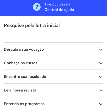
Tire dúvidas na
Central de ajuda
Pesquise pela letra inicial
Descubra sua vocação
Conheça os cursos
Teste vocacional
Lista de profissões
Encontre sua faculdade
Salários na sua região
Lista de cursos
Cursos de graduação
Leia nossa revista
Cursos de pós-graduação
Cursos livres
Lista de faculdades
Faculdades na sua cidade
Entenda os programas
Cursos técnicos
Cursos a distância (EaD)