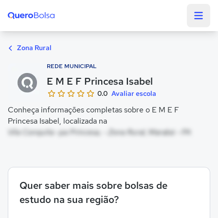
Quero Bolsa
Zona Rural
REDE MUNICIPAL
E M E F Princesa Isabel
0.0
Avaliar escola
Conheça informações completas sobre o E M E F
Princesa Isabel, localizada na
Vila Conquita -pa Princesa, - Zona Rural, Marabá - PA
Quer saber mais sobre bolsas de
estudo na sua região?