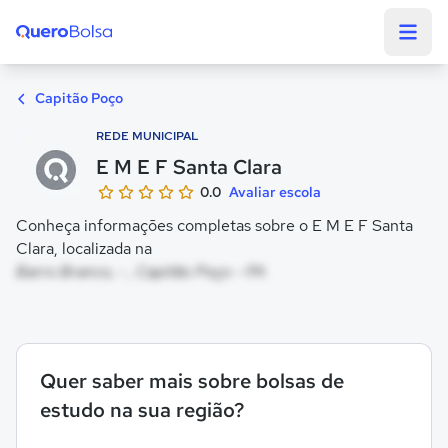
Quero Bolsa
Capitão Poço
REDE MUNICIPAL
E M E F Santa Clara
0.0
Avaliar escola
Conheça informações completas sobre o E M E F Santa
Clara, localizada na
Barro Branco, - , Capitão Poço - PA
Quer saber mais sobre bolsas de
estudo na sua região?