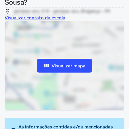
Sousa?
genipau-acu, S N - genipau-acu, Bragança - PA
Visualizar contato da escola
Visualizar mapa
As informações contidas e/ou mencionadas