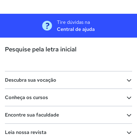
Tire dúvidas na
Central de ajuda
Pesquise pela letra inicial
Descubra sua vocação
Conheça os cursos
Teste vocacional
Lista de profissões
Encontre sua faculdade
Salários na sua região
Lista de cursos
Cursos de graduação
Leia nossa revista
Cursos de pós-graduação
Cursos livres