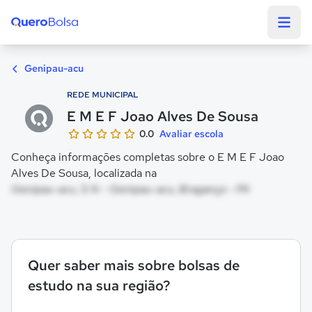
Quero Bolsa
Genipau-acu
REDE MUNICIPAL
E M E F Joao Alves De Sousa
0.0
Avaliar escola
Conheça informações completas sobre o E M E F Joao
Alves De Sousa, localizada na
Genipau-acu, S N - Genipau-acu, Bragança - PA
Quer saber mais sobre bolsas de
estudo na sua região?