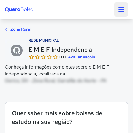
Quero Bolsa
Zona Rural
REDE MUNICIPAL
E M E F Independencia
0.0
Avaliar escola
Conheça informações completas sobre o E M E F
Independencia, localizada na
Gerico, SN - Zona Rural, Garrafão do Norte - PA
Quer saber mais sobre bolsas de
estudo na sua região?