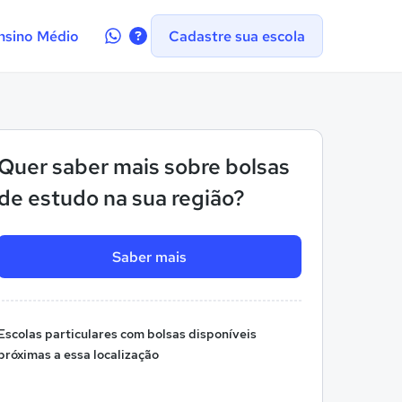
Contate-
nsino Médio
Cadastre sua escola
nos
no
WhatsApp
Quer saber mais sobre bolsas
de estudo na sua região?
Saber mais
Escolas particulares com bolsas disponíveis
próximas a essa localização