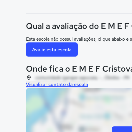
Qual a avaliação do E M E 
Esta escola não possui avaliações, clique abaixo e s
Avalie esta escola
Onde fica o E M E F Cristo
comunidade igarape sapucaia, - , Óbidos - PA
Visualizar contato da escola