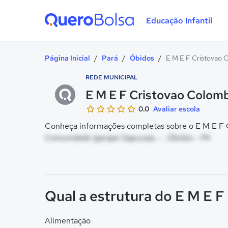
Educação Infantil
Quero Bolsa
Página Inicial
/
Pará
/
Óbidos
/
E M E F Cristovao
REDE MUNICIPAL
E M E F Cristovao Colom
0.0
Avaliar escola
Conheça informações completas sobre o E M E F C
Comunidade Igarape Sapucaia, - , Óbidos - PA
Qual a estrutura do E M E 
Alimentação