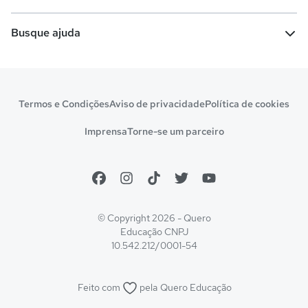
Comunidade Quero
Vestibular e Enem
Dicas e curiosidades
Escolas
Cursos gratuitos
Busque ajuda
Profissões
Pós-graduação
Notas de corte
Enem
Idiomas
Cursos técnicos
Manual do Enem
Sisu
Sobre o Quero Bolsa
Primeiros passos
Termos e Condições
Aviso de privacidade
Política de cookies
Escolas
Prouni
Fies
Reembolso e cancelamento
Financeiro e regras
Imprensa
Torne-se um parceiro
Pronatec
Sisutec
Atendimento e suporte
Matrícula e validação
Encceja
Vs Mais Estudo/Neora
Educa Brasil
© Copyright 2026 - Quero
Educação
CNPJ
10.542.212/0001-54
Feito com
pela
Quero Educação