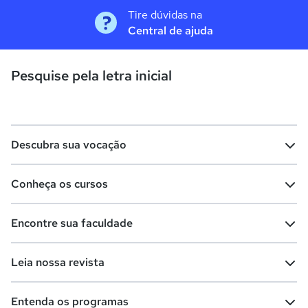
Tire dúvidas na
Central de ajuda
Pesquise pela letra inicial
Descubra sua vocação
Conheça os cursos
Teste vocacional
Lista de profissões
Encontre sua faculdade
Salários na sua região
Lista de cursos
Cursos de graduação
Leia nossa revista
Cursos de pós-graduação
Cursos livres
Lista de faculdades
Faculdades na sua cidade
Entenda os programas
Cursos técnicos
Cursos a distância (EaD)