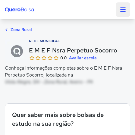
Quero Bolsa
Zona Rural
REDE MUNICIPAL
E M E F Nsra Perpetuo Socorro
0.0
Avaliar escola
Conheça informações completas sobre o E M E F Nsra
Perpetuo Socorro, localizada na
Vista Alegre, SN - Zona Rural, Aveiro - PA
Quer saber mais sobre bolsas de
estudo na sua região?