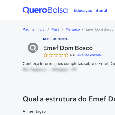
Educação Infantil
Quero Bolsa
Página Inicial
/
Pará
/
Melgaço
/
Emef Dom Bosco
REDE MUNICIPAL
Emef Dom Bosco
0.0
Avaliar escola
Conheça informações completas sobre o Emef Dom
Rio Tajapuru, - , Melgaço - PA
Qual a estrutura do Emef 
Alimentação