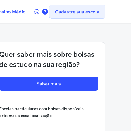
Contate-
nsino Médio
Cadastre sua escola
nos
no
WhatsApp
Quer saber mais sobre bolsas
de estudo na sua região?
Saber mais
Escolas particulares com bolsas disponíveis
próximas a essa localização