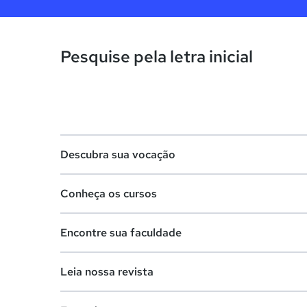
Pesquise pela letra inicial
Descubra sua vocação
Conheça os cursos
Teste vocacional
Encontre sua faculdade
Lista de profissões
Lista de cursos
Salários na sua região
Leia nossa revista
Cursos de graduação
Lista de faculdades
Cursos de pós-graduação