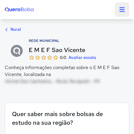
Quero Bolsa
Rural
REDE MUNICIPAL
E M E F Sao Vicente
0.0
Avaliar escola
Conheça informações completas sobre o E M E F Sao
Vicente, localizada na
Vicinal Dos Cachoeira, - Rural, Rurópolis - PA
Quer saber mais sobre bolsas de
estudo na sua região?