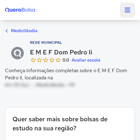
Quero Bolsa
Medicilândia
REDE MUNICIPAL
E M E F Dom Pedro Ii
0.0
Avaliar escola
Conheça informações completas sobre o E M E F Dom
Pedro Ii, localizada na
Km 110 Sul, - , Medicilândia - PA
Quer saber mais sobre bolsas de
estudo na sua região?