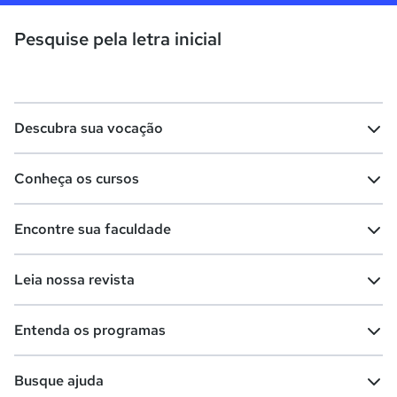
Pesquise pela letra inicial
Descubra sua vocação
Conheça os cursos
Teste vocacional
Lista de profissões
Encontre sua faculdade
Salários na sua região
Lista de cursos
Cursos de graduação
Leia nossa revista
Cursos de pós-graduação
Cursos livres
Lista de faculdades
Faculdades na sua cidade
Entenda os programas
Cursos técnicos
Cursos a distância (EaD)
Comunidade Quero
Vestibular e Enem
Dicas e curiosidades
Escolas
Cursos gratuitos
Busque ajuda
Profissões
Pós-graduação