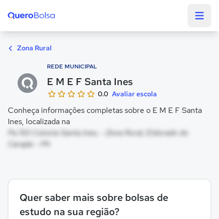
Quero Bolsa
Zona Rural
REDE MUNICIPAL
E M E F Santa Ines
0.0
Avaliar escola
Conheça informações completas sobre o E M E F Santa
Ines, localizada na
Pa 150 Colonia Santa Ines, - Zona Rural, Eldorado do
Carajás - PA
Quer saber mais sobre bolsas de
estudo na sua região?