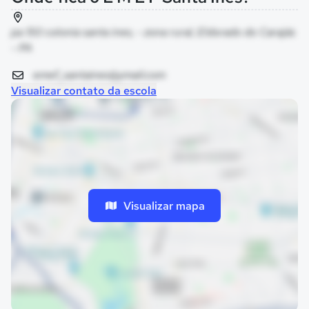
pa 150 colonia santa ines, - zona rural, Eldorado do Carajás
- PA
emef_santaines@ymail.com
Visualizar contato da escola
Visualizar mapa