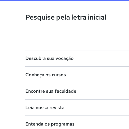
Pesquise pela letra inicial
Descubra sua vocação
Conheça os cursos
Teste vocacional
Encontre sua faculdade
Lista de profissões
Lista de cursos
Salários na sua região
Leia nossa revista
Cursos de graduação
Lista de faculdades
Cursos de pós-graduação
Entenda os programas
Faculdades na sua cidade