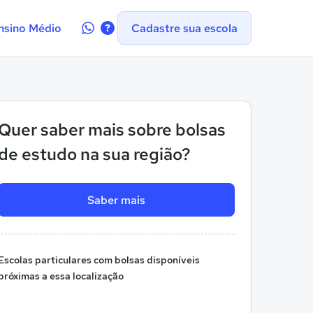
Contate-
nsino Médio
Cadastre sua escola
nos
no
WhatsApp
Quer saber mais sobre bolsas
de estudo na sua região?
Saber mais
Escolas particulares com bolsas disponíveis
próximas a essa localização