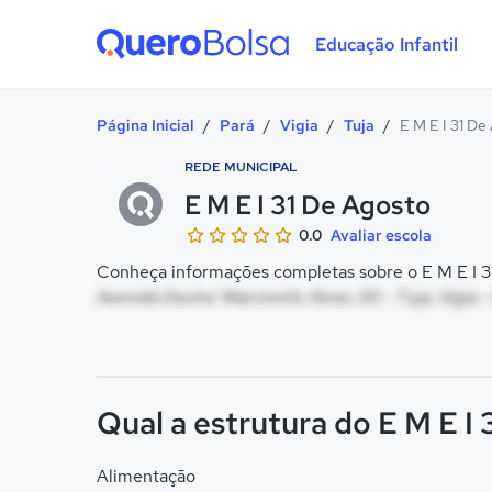
Educação Infantil
Quero Bolsa
Página Inicial
/
Pará
/
Vigia
/
Tuja
/
E M E I 31 De
REDE MUNICIPAL
E M E I 31 De Agosto
0.0
Avaliar escola
Conheça informações completas sobre o E M E I 31
Avenida Doutor Marcionilo Alves, 00 - Tuja, Vigia -
Qual a estrutura do E M E I
Alimentação