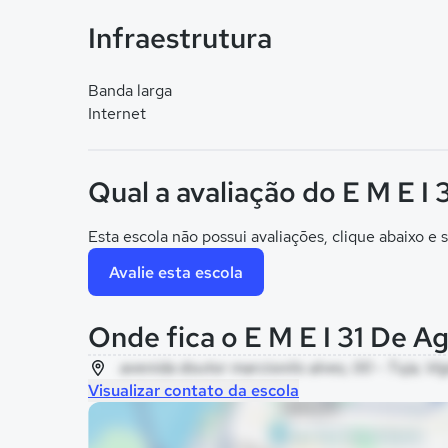
Infraestrutura
Banda larga
Internet
Qual a avaliação do E M E I
Esta escola não possui avaliações, clique abaixo e s
Avalie esta escola
Onde fica o E M E I 31 De A
avenida doutor marcionilo alves, 00 - Tuja, Vig
Visualizar contato da escola