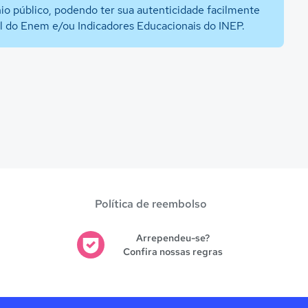
io público, podendo ter sua autenticidade facilmente
al do Enem e/ou Indicadores Educacionais do INEP.
Política de reembolso
Arrependeu-se?
Confira nossas regras