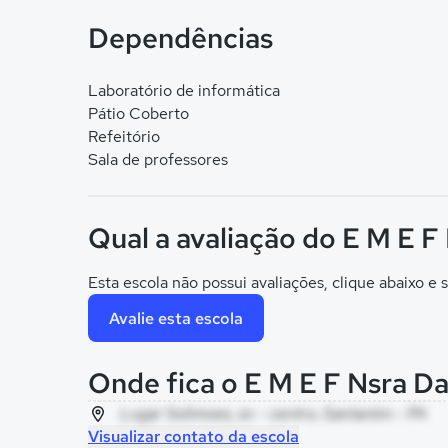
Dependências
Laboratório de informática
Pátio Coberto
Refeitório
Sala de professores
Qual a avaliação do E M E F
Esta escola não possui avaliações, clique abaixo e s
Avalie esta escola
Onde fica o E M E F Nsra D
Lugar Solimoes, sn - centro, Santarém - PA
Visualizar contato da escola