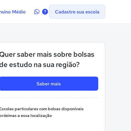
Contate-
nsino Médio
Cadastre sua escola
nos
no
WhatsApp
Quer saber mais sobre bolsas
de estudo na sua região?
Saber mais
Escolas particulares com bolsas disponíveis
próximas a essa localização