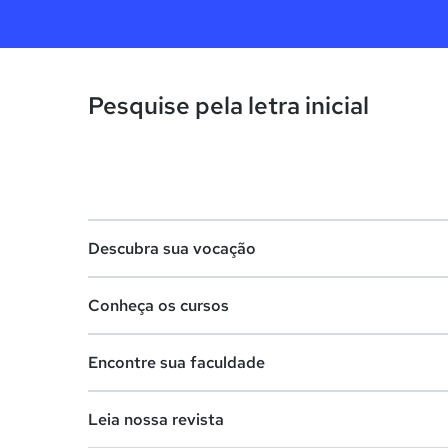
Pesquise pela letra inicial
Descubra sua vocação
Conheça os cursos
Teste vocacional
Encontre sua faculdade
Lista de profissões
Lista de cursos
Salários na sua região
Leia nossa revista
Cursos de graduação
Lista de faculdades