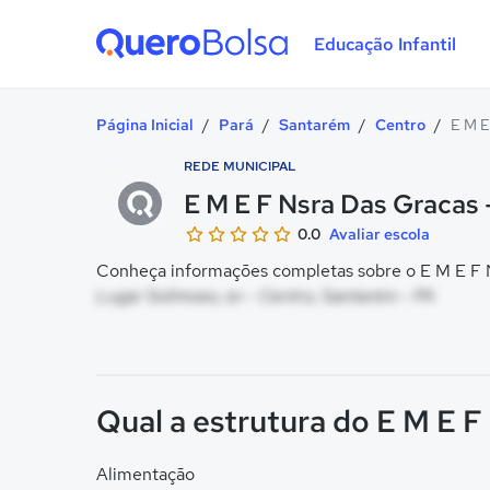
Educação Infantil
Quero Bolsa
Página Inicial
/
Pará
/
Santarém
/
Centro
/
E M E
REDE MUNICIPAL
E M E F Nsra Das Gracas 
0.0
Avaliar escola
Conheça informações completas sobre o E M E F N
Lugar Solimoes, sn - Centro, Santarém - PA
Qual a estrutura do E M E F
Alimentação