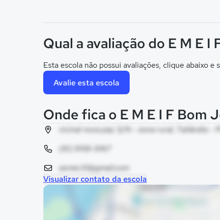
Qual a avaliação do E M E I
Esta escola não possui avaliações, clique abaixo e s
Avalie esta escola
Onde fica o E M E I F Bom J
vicinal nova paz, S/N - zona rural, Tailândia - 
(91) 9158-9167
semec10@gmail.com
Visualizar contato da escola