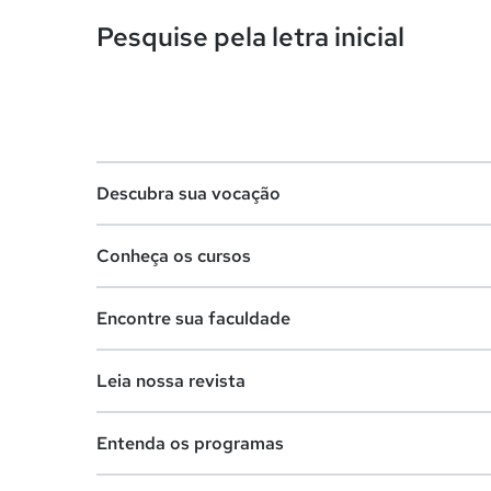
Pesquise pela letra inicial
Descubra sua vocação
Conheça os cursos
Teste vocacional
Encontre sua faculdade
Lista de profissões
Lista de cursos
Salários na sua região
Leia nossa revista
Cursos de graduação
Lista de faculdades
Cursos de pós-graduação
Entenda os programas
Faculdades na sua cidade
Vestibular e Enem
Cursos livres