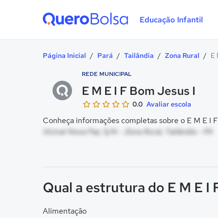
Educação Infantil
Quero Bolsa
Página Inicial
/
Pará
/
Tailândia
/
Zona Rural
/
E 
REDE MUNICIPAL
E M E I F Bom Jesus I
0.0
Avaliar escola
Conheça informações completas sobre o E M E I F 
Vicinal Nova Paz, S/N - Zona Rural, Tailândia - PA
Qual a estrutura do E M E I
Alimentação