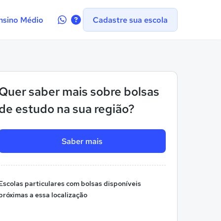
Contate-
nsino Médio
Cadastre sua escola
nos
no
WhatsApp
Quer saber mais sobre bolsas
de estudo na sua região?
Saber mais
Escolas particulares com bolsas disponíveis
próximas a essa localização