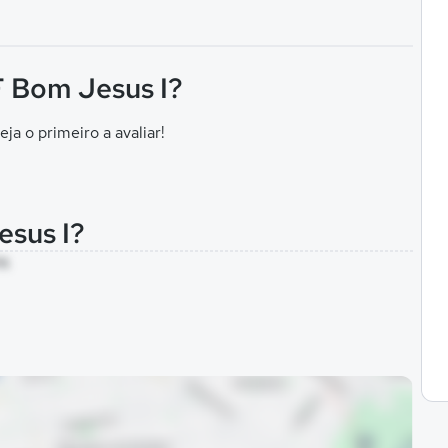
 F Bom Jesus I?
eja o primeiro a avaliar!
esus I?
PA