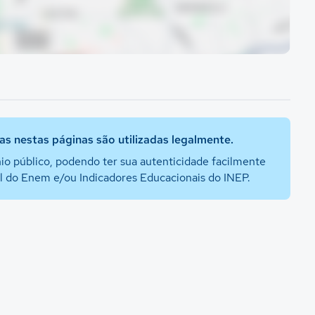
s nestas páginas são utilizadas legalmente.
io público, podendo ter sua autenticidade facilmente
al do Enem e/ou Indicadores Educacionais do INEP.