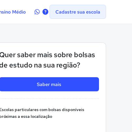
Contate-
nsino Médio
Cadastre sua escola
nos
no
WhatsApp
Quer saber mais sobre bolsas
de estudo na sua região?
Saber mais
Escolas particulares com bolsas disponíveis
próximas a essa localização