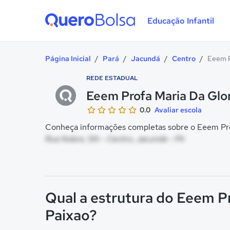
Educação Infantil
Quero Bolsa
Página Inicial
/
Pará
/
Jacundá
/
Centro
/
Eeem P
REDE ESTADUAL
Eeem Profa Maria Da Glo
0.0
Avaliar escola
Conheça informações completas sobre o Eeem Prof
Rua Nobre, SN - Centro, Jacundá - PA
Qual a estrutura do Eeem P
Paixao?