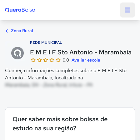
Quero Bolsa
Zona Rural
REDE MUNICIPAL
E M E I F Sto Antonio - Marambaia
0.0
Avaliar escola
Conheça informações completas sobre o E M E I F Sto
Antonio - Marambaia, localizada na
Marambaia, SN - Zona Rural, Irituia - PA
Quer saber mais sobre bolsas de
estudo na sua região?