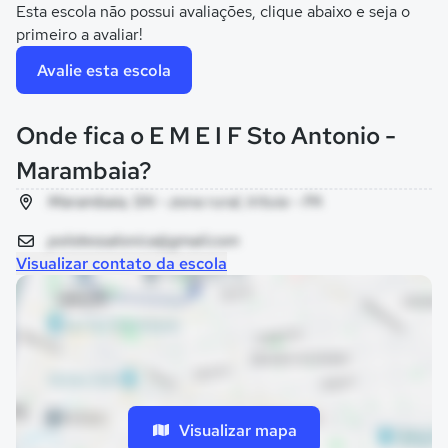
Esta escola não possui avaliações, clique abaixo e seja o
primeiro a avaliar!
Avalie esta escola
Onde fica o E M E I F Sto Antonio -
Marambaia?
Marambaia, SN - zona rural, Irituia - PA
polotessalonica@gmail.com
Visualizar contato da escola
Visualizar mapa