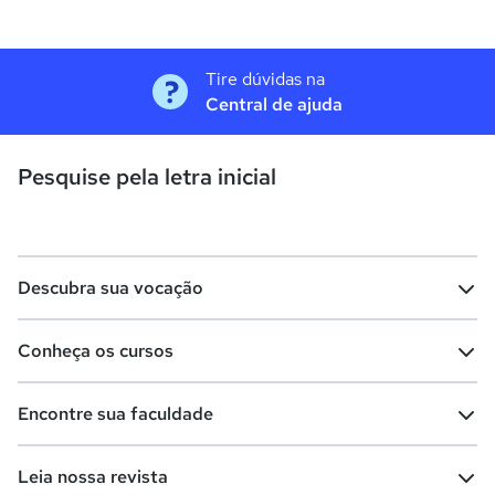
Tire dúvidas na
Central de ajuda
Pesquise pela letra inicial
Descubra sua vocação
Conheça os cursos
Teste vocacional
Lista de profissões
Encontre sua faculdade
Salários na sua região
Lista de cursos
Cursos de graduação
Leia nossa revista
Cursos de pós-graduação
Cursos livres