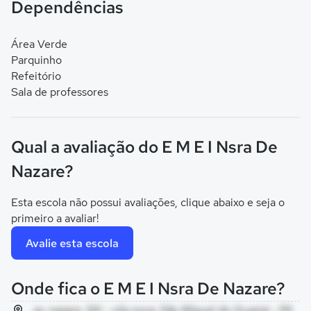
Dependências
Área Verde
Parquinho
Refeitório
Sala de professores
Qual a avaliação do E M E I Nsra De
Nazare?
Esta escola não possui avaliações, clique abaixo e seja o
primeiro a avaliar!
Avalie esta escola
Onde fica o E M E I Nsra De Nazare?
av. nazare, SN - vila nova, São Miguel do Guamá - PA