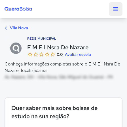
Quero Bolsa
Vila Nova
REDE MUNICIPAL
E M E I Nsra De Nazare
0.0
Avaliar escola
Conheça informações completas sobre o E M E I Nsra De
Nazare, localizada na
Av. Nazare, SN - Vila Nova, São Miguel do Guamá - PA
Quer saber mais sobre bolsas de
estudo na sua região?