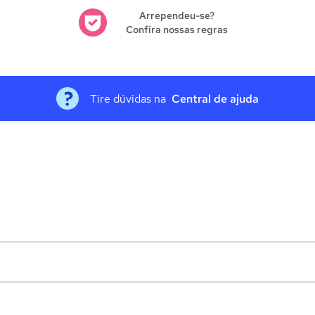
Arrependeu-se?
Confira nossas regras
Tire dúvidas na
Central de ajuda