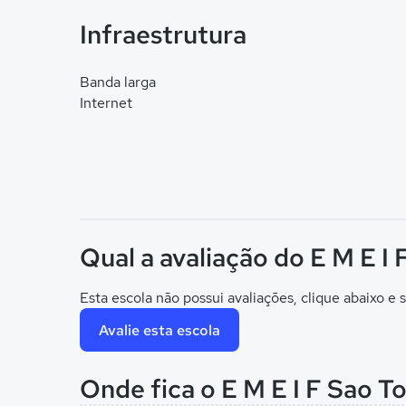
Infraestrutura
Banda larga
Internet
Qual a avaliação do E M E I
Esta escola não possui avaliações, clique abaixo e s
Avalie esta escola
Onde fica o E M E I F Sao 