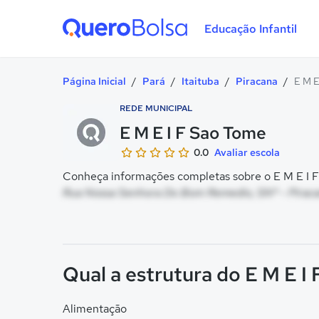
Educação Infantil
Quero Bolsa
Página Inicial
/
Pará
/
Itaituba
/
Piracana
/
E M E
REDE MUNICIPAL
E M E I F Sao Tome
0.0
Avaliar escola
Conheça informações completas sobre o E M E I F
Rua Nossa Senhora Do Bom Remedio, SNº - Piracan
Qual a estrutura do E M E I
Alimentação