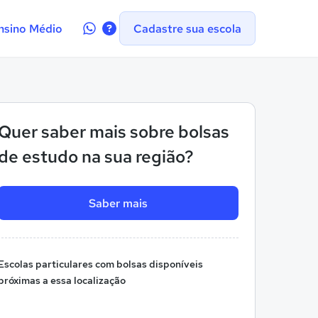
Contate-
nsino Médio
Cadastre sua escola
nos
no
WhatsApp
Quer saber mais sobre bolsas
de estudo na sua região?
Saber mais
Escolas particulares com bolsas disponíveis
próximas a essa localização