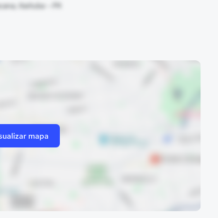
ana, Itaituba - PA
sualizar mapa