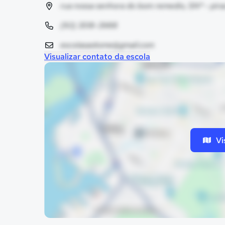
rua nossa senhora do bom remedio, SNº - pirac
(93) 3518-3988
escolasaotome@gmail.com
Visualizar contato da escola
Vi