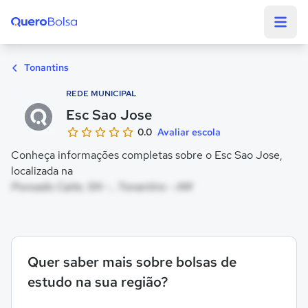
Quero Bolsa
Tonantins
REDE MUNICIPAL
Esc Sao Jose
0.0
Avaliar escola
Conheça informações completas sobre o Esc Sao Jose,
localizada na
Povoado Caite, SN - , Tonantins - AM
Quer saber mais sobre bolsas de
estudo na sua região?