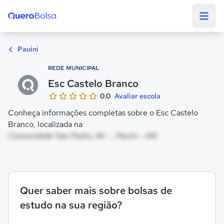
Quero Bolsa
Pauini
REDE MUNICIPAL
Esc Castelo Branco
0.0
Avaliar escola
Conheça informações completas sobre o Esc Castelo
Branco, localizada na
Comunidade Sao Pedro, MI - , Pauini - AM
Quer saber mais sobre bolsas de
estudo na sua região?