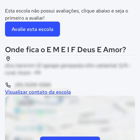
Esta escola não possui avaliações, clique abaixo e seja o
primeiro a avaliar!
Avalie esta escola
Onde fica o E M E I F Deus E Amor?
alca viaria km 32 igarape genipauba sitio castanhal, S/N -
rural, Acará - PA
(91) 9309-5566
Visualizar contato da escola