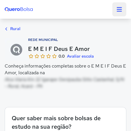
Quero Bolsa
Rural
REDE MUNICIPAL
E M E I F Deus E Amor
0.0
Avaliar escola
Conheça informações completas sobre o E M E I F Deus E
Amor, localizada na
Alca Viaria Km 32 Igarape Genipauba Sitio Castanhal, S/N
- Rural, Acará - PA
Quer saber mais sobre bolsas de
estudo na sua região?