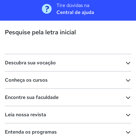
Tire dúvidas na
Central de ajuda
Pesquise pela letra inicial
Descubra sua vocação
Conheça os cursos
Teste vocacional
Lista de profissões
Encontre sua faculdade
Salários na sua região
Lista de cursos
Cursos de graduação
Leia nossa revista
Cursos de pós-graduação
Cursos livres
Lista de faculdades
Faculdades na sua cidade
Entenda os programas
Cursos técnicos
Cursos a distância (EaD)