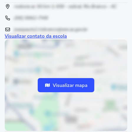
rodovia ac 90 km 3, 659 - sobral, Rio Branco - AC
(68) 9962-7149
joaopaulo2.riobranco@see.ac.gov.br
Visualizar contato da escola
Visualizar mapa