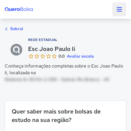
Quero Bolsa
Sobral
REDE ESTADUAL
Esc Joao Paulo Ii
0.0
Avaliar escola
Conheça informações completas sobre o Esc Joao Paulo
Ii, localizada na
Rodovia Ac 90 Km 3, 659 - Sobral, Rio Branco - AC
Quer saber mais sobre bolsas de
estudo na sua região?