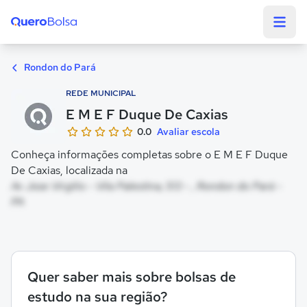
Quero Bolsa
Rondon do Pará
REDE MUNICIPAL
E M E F Duque De Caxias
0.0
Avaliar escola
Conheça informações completas sobre o E M E F Duque
De Caxias, localizada na
Av Jose Virgilio - Vila Palestina, 513 - , Rondon do Pará -
PA
Quer saber mais sobre bolsas de
estudo na sua região?