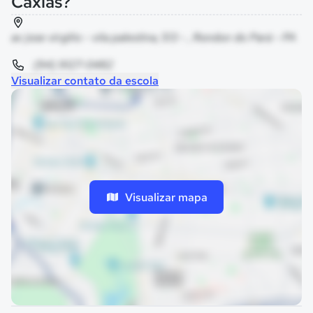
Caxias?
av jose virgilio - vila palestina, 513 - , Rondon do Pará - PA
(94) 9127-0482
Visualizar contato da escola
Visualizar mapa