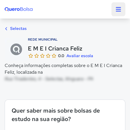
Quero Bolsa
Selectas
REDE MUNICIPAL
E M E I Crianca Feliz
0.0
Avaliar escola
Conheça informações completas sobre o E M E I Crianca
Feliz, localizada na
Rua Tiradentes, 4 - Selectas, Xinguara - PA
Quer saber mais sobre bolsas de
estudo na sua região?