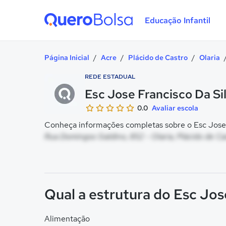
Educação Infantil
Quero Bolsa
Página Inicial
/
Acre
/
Plácido de Castro
/
Olaria
REDE ESTADUAL
Esc Jose Francisco Da Si
0.0
Avaliar escola
Conheça informações completas sobre o Esc Jose F
Rua Domingos Galdino, 852 - Olaria, Plácido de Ca
Qual a estrutura do Esc Jos
Alimentação