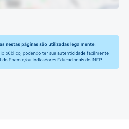
s nestas páginas são utilizadas legalmente.
io público, podendo ter sua autenticidade facilmente
al do Enem e/ou Indicadores Educacionais do INEP.