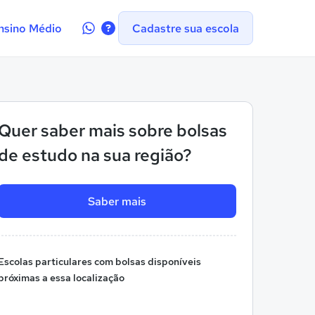
Contate-
nsino Médio
Cadastre sua escola
nos
no
WhatsApp
Quer saber mais sobre bolsas
de estudo na sua região?
Saber mais
Escolas particulares com bolsas disponíveis
próximas a essa localização