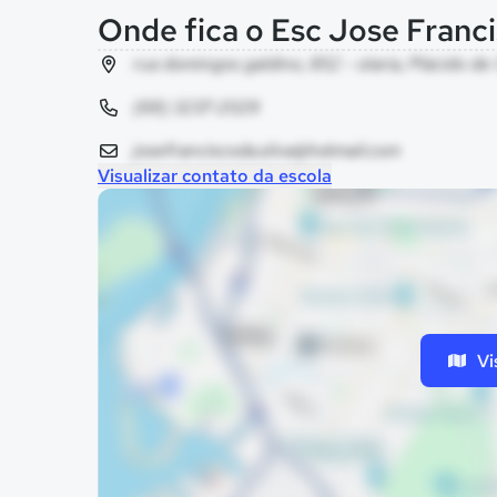
Onde fica o Esc Jose Franci
rua domingos galdino, 852 - olaria, Plácido de
(68) 3237-2029
josefranciscoda.silva@hotmail.com
Visualizar contato da escola
Vi