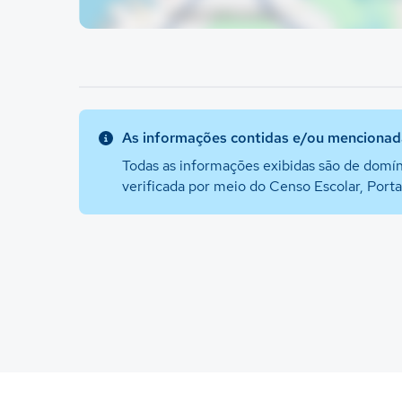
As informações contidas e/ou mencionada
Todas as informações exibidas são de domín
verificada por meio do Censo Escolar, Port