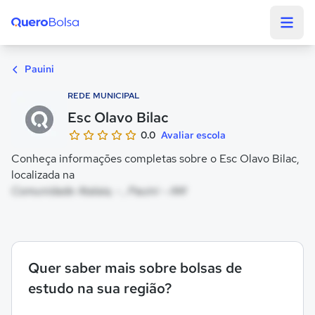
Quero Bolsa
Pauini
REDE MUNICIPAL
Esc Olavo Bilac
0.0
Avaliar escola
Conheça informações completas sobre o Esc Olavo Bilac,
localizada na
Comunidade Atalaia, - , Pauini - AM
Quer saber mais sobre bolsas de
estudo na sua região?