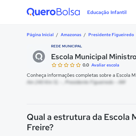
Educação Infantil
Quero Bolsa
Página Inicial
/
Amazonas
/
Presidente Figueiredo
REDE MUNICIPAL
Escola Municipal Ministr
0.0
Avaliar escola
Conheça informações completas sobre a Escola Mun
Am 240 Km 13, - , Presidente Figueiredo - AM
Qual a estrutura da Escola 
Freire?