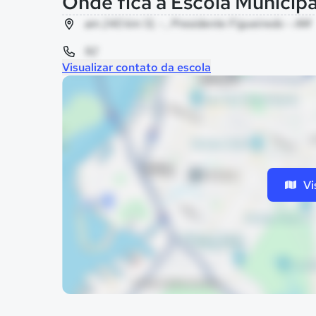
Onde fica a Escola Municipa
am 240 km 13, - , Presidente Figueiredo - AM
92
Visualizar contato da escola
Vi