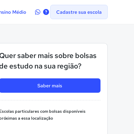
Contate-
nsino Médio
Cadastre sua escola
nos
no
WhatsApp
Quer saber mais sobre bolsas
de estudo na sua região?
Saber mais
Escolas particulares com bolsas disponíveis
próximas a essa localização