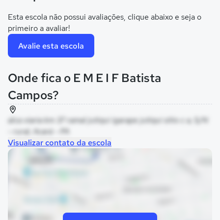
Esta escola não possui avaliações, clique abaixo e seja o
primeiro a avaliar!
Avalie esta escola
Onde fica o E M E I F Batista
Campos?
alca viaria km 37 ramal jutiqui igarape jutiqui sitio c a, S/N
- rural, Acará - PA
Visualizar contato da escola