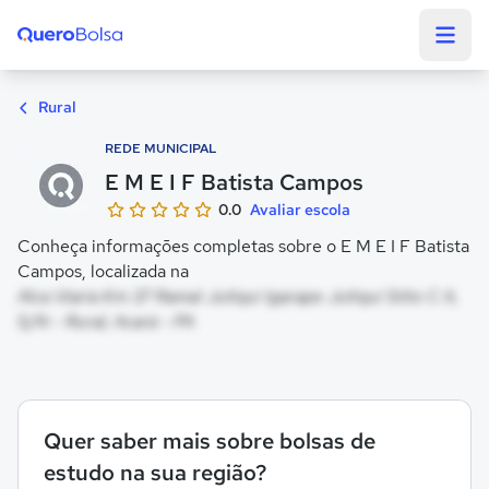
Quero Bolsa
Rural
REDE MUNICIPAL
E M E I F Batista Campos
0.0
Avaliar escola
Conheça informações completas sobre o E M E I F Batista
Campos, localizada na
Alca Viaria Km 37 Ramal Jutiqui Igarape Jutiqui Sitio C A,
S/N - Rural, Acará - PA
Quer saber mais sobre bolsas de
estudo na sua região?