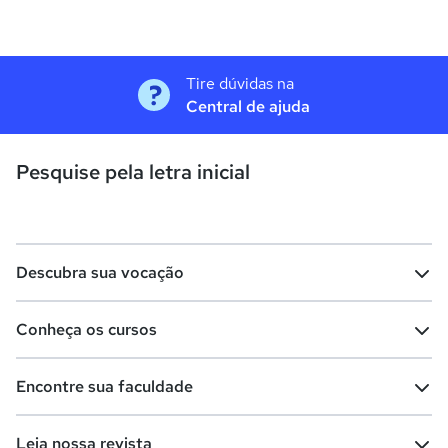
Tire dúvidas na
Central de ajuda
Pesquise pela letra inicial
Descubra sua vocação
Conheça os cursos
Teste vocacional
Lista de profissões
Encontre sua faculdade
Salários na sua região
Lista de cursos
Cursos de graduação
Leia nossa revista