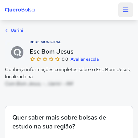
Quero Bolsa
Uarini
REDE MUNICIPAL
Esc Bom Jesus
0.0
Avaliar escola
Conheça informações completas sobre o Esc Bom Jesus,
localizada na
Com Bom Jesus, - , Uarini - AM
Quer saber mais sobre bolsas de
estudo na sua região?