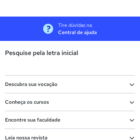
Tire dúvidas na
Central de ajuda
Pesquise pela letra inicial
Descubra sua vocação
Conheça os cursos
Teste vocacional
Lista de profissões
Encontre sua faculdade
Salários na sua região
Lista de cursos
Cursos de graduação
Leia nossa revista