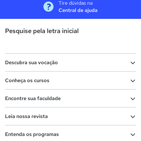
Tire dúvidas na
Central de ajuda
Pesquise pela letra inicial
Descubra sua vocação
Conheça os cursos
Teste vocacional
Lista de profissões
Encontre sua faculdade
Salários na sua região
Lista de cursos
Cursos de graduação
Leia nossa revista
Cursos de pós-graduação
Cursos livres
Lista de faculdades
Faculdades na sua cidade
Entenda os programas
Cursos técnicos
Cursos a distância (EaD)
Comunidade Quero