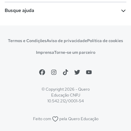
Vestibular e Enem
Dicas e curiosidades
Escolas
Cursos gratuitos
Busque ajuda
Profissões
Pós-graduação
Notas de corte
Enem
Idiomas
Cursos técnicos
Manual do Enem
Sisu
Sobre o Quero Bolsa
Primeiros passos
Termos e Condições
Aviso de privacidade
Política de cookies
Escolas
Prouni
Fies
Reembolso e cancelamento
Financeiro e regras
Imprensa
Torne-se um parceiro
Pronatec
Sisutec
Atendimento e suporte
Matrícula e validação
Encceja
Vs Mais Estudo/Neora
Educa Brasil
© Copyright 2026 - Quero
Educação
CNPJ
10.542.212/0001-54
Feito com
pela
Quero Educação