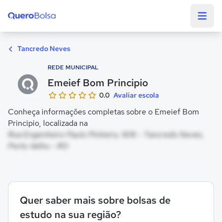
Quero Bolsa
Tancredo Neves
REDE MUNICIPAL
Emeief Bom Principio
0.0
Avaliar escola
Conheça informações completas sobre o Emeief Bom
Principio, localizada na
Rua Engenheiro Paulo Pinheiro, 1616 - Tancredo Neves,
Porto Velho - RO
Quer saber mais sobre bolsas de
estudo na sua região?