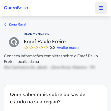
Quero Bolsa
Zona Rural
REDE MUNICIPAL
Emef Paulo Freire
0.0
Avaliar escola
Conheça informações completas sobre o Emef Paulo
Freire, localizada na
Ilha Cachoeira Do Jaboti, - Zona Rural, Altamira - PA
Quer saber mais sobre bolsas de
estudo na sua região?