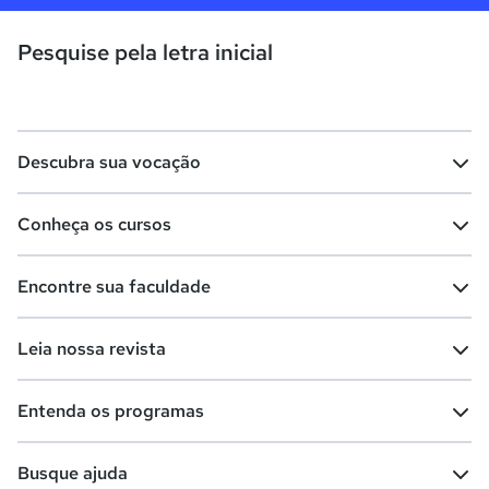
Pesquise pela letra inicial
Descubra sua vocação
Conheça os cursos
Teste vocacional
Lista de profissões
Encontre sua faculdade
Salários na sua região
Lista de cursos
Cursos de graduação
Leia nossa revista
Cursos de pós-graduação
Cursos livres
Lista de faculdades
Faculdades na sua cidade
Entenda os programas
Cursos técnicos
Cursos a distância (EaD)
Comunidade Quero
Vestibular e Enem
Dicas e curiosidades
Escolas
Cursos gratuitos
Busque ajuda
Profissões
Pós-graduação