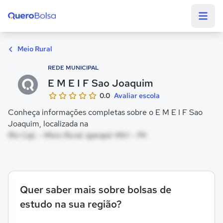
Quero Bolsa
Meio Rural
REDE MUNICIPAL
E M E I F Sao Joaquim
0.0
Avaliar escola
Conheça informações completas sobre o E M E I F Sao
Joaquim, localizada na
Rio Caji, - Meio Rural, Igarapé-Miri - PA
Quer saber mais sobre bolsas de
estudo na sua região?