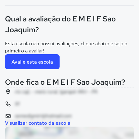
Qual a avaliação do E M E I F Sao
Joaquim?
Esta escola não possui avaliações, clique abaixo e seja o
primeiro a avaliar!
Avalie esta escola
Onde fica o E M E I F Sao Joaquim?
rio caji, - meio rural, Igarapé-Miri - PA
91
semedigmiri@hotmail.com
Visualizar contato da escola