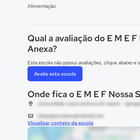
Alimentação
Qual a avaliação do E M E 
Anexa?
Esta escola não possui avaliações, clique abaixo e s
Avalie esta escola
Onde fica o E M E F Nossa 
comunidade nossa senhora de nazare - igarape 
elizaelgoncalves@hotmail.com
Visualizar contato da escola