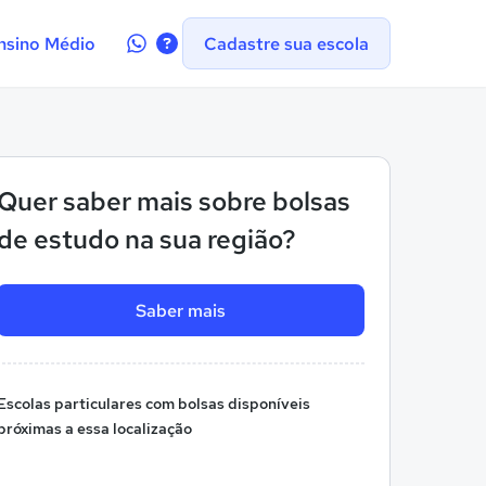
Contate-
nsino Médio
Cadastre sua escola
nos
no
WhatsApp
Quer saber mais sobre bolsas
de estudo na sua região?
Saber mais
Escolas particulares com bolsas disponíveis
próximas a essa localização