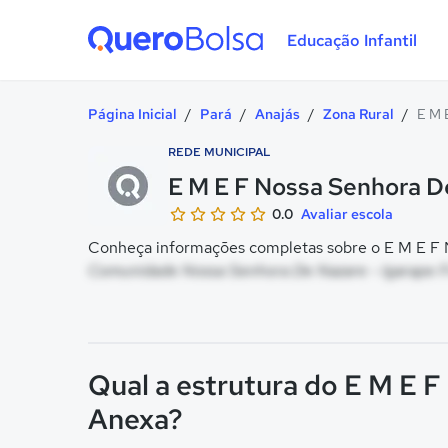
Educação Infantil
Quero Bolsa
Página Inicial
/
Pará
/
Anajás
/
Zona Rural
/
E M 
REDE MUNICIPAL
E M E F Nossa Senhora D
0.0
Avaliar escola
Conheça informações completas sobre o E M E F N
Comunidade Nossa Senhora De Nazare - Igarape Fra
Qual a estrutura do E M E 
Anexa?