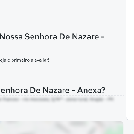
F Nossa Senhora De Nazare -
eja o primeiro a avaliar!
Senhora De Nazare - Anexa?
frances - rio mocooes, S/Nº - zona rural, Anajás - PA