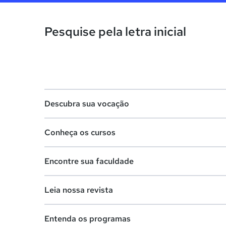
Pesquise pela letra inicial
Descubra sua vocação
Conheça os cursos
Teste vocacional
Encontre sua faculdade
Lista de profissões
Lista de cursos
Salários na sua região
Leia nossa revista
Cursos de graduação
Lista de faculdades
Cursos de pós-graduação
Entenda os programas
Faculdades na sua cidade