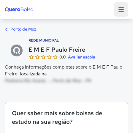
Quero Bolsa
Porto de Moz
REDE MUNICIPAL
E M E F Paulo Freire
0.0
Avaliar escola
Conheça informações completas sobre o E M E F Paulo
Freire, localizada na
Pedreira Rio Acarai, - , Porto de Moz - PA
Quer saber mais sobre bolsas de
estudo na sua região?