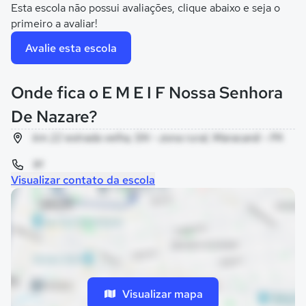
Esta escola não possui avaliações, clique abaixo e seja o
primeiro a avaliar!
Avalie esta escola
Onde fica o E M E I F Nossa Senhora
De Nazare?
km 22 estrada velha, SN - zona rural, Maracanã - PA
91
Visualizar contato da escola
Visualizar mapa