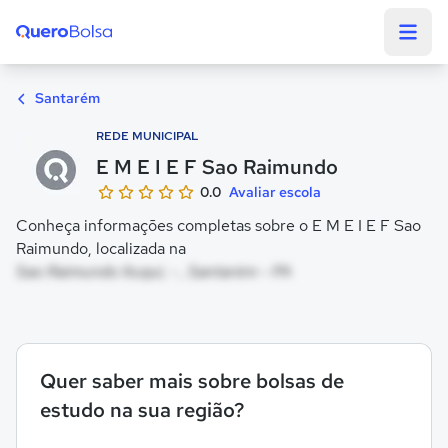
Quero Bolsa
Santarém
REDE MUNICIPAL
E M E I E F Sao Raimundo
0.0
Avaliar escola
Conheça informações completas sobre o E M E I E F Sao
Raimundo, localizada na
Sao Raimundo Ituqui, - , Santarém - PA
Quer saber mais sobre bolsas de
estudo na sua região?