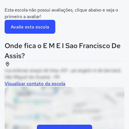
Esta escola não possui avaliações, clique abaixo e seja o
primeiro a avaliar!
Avalie esta escola
Onde fica o E M E I Sao Francisco De
Assis?
rua estevao araujo de lima, 431 - pe angelo m de bernard,
São Miguel do Guamá - PA
Visualizar contato da escola