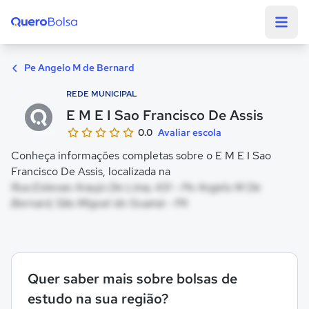
Quero Bolsa
Pe Angelo M de Bernard
REDE MUNICIPAL
E M E I Sao Francisco De Assis
0.0
Avaliar escola
Conheça informações completas sobre o E M E I Sao
Francisco De Assis, localizada na
Rua Estevao Araujo De Lima, 431 - Pe Angelo M De
Bernard, São Miguel do Guamá - PA
Quer saber mais sobre bolsas de
estudo na sua região?