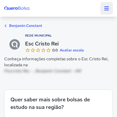
Quero Bolsa
Benjamin Constant
REDE MUNICIPAL
Esc Cristo Rei
0.0
Avaliar escola
Conheça informações completas sobre o Esc Cristo Rei,
localizada na
Pov.cristo Rei, - , Benjamin Constant - AM
Quer saber mais sobre bolsas de
estudo na sua região?