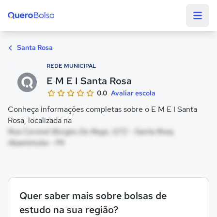
Quero Bolsa
Santa Rosa
REDE MUNICIPAL
E M E I Santa Rosa
0.0
Avaliar escola
Conheça informações completas sobre o E M E I Santa
Rosa, localizada na
Rua Coronel Borges Do Rego, 1272 - Santa Rosa,
Abaetetuba - PA
Quer saber mais sobre bolsas de
estudo na sua região?