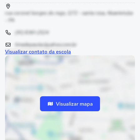
rua coronel borges do rego, 1272 - santa rosa, Abaetetuba
- PA
(91) 8361-2524
limadepaulac@yahoo.com.br
Visualizar contato da escola
Visualizar mapa