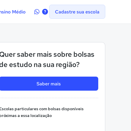
Contate-
nsino Médio
Cadastre sua escola
nos
no
WhatsApp
Quer saber mais sobre bolsas
de estudo na sua região?
Saber mais
Escolas particulares com bolsas disponíveis
próximas a essa localização