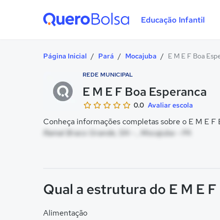
Educação Infantil
Quero Bolsa
Página Inicial
/
Pará
/
Mocajuba
/
E M E F Boa Esp
REDE MUNICIPAL
E M E F Boa Esperanca
0.0
Avaliar escola
Conheça informações completas sobre o E M E F B
Ramal Braco Grande, SN - , Mocajuba - PA
Qual a estrutura do E M E 
Alimentação