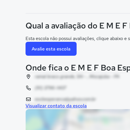
Qual a avaliação do E M E 
Esta escola não possui avaliações, clique abaixo e s
Avalie esta escola
Onde fica o E M E F Boa Es
ramal braco grande, SN - , Mocajuba - PA
(91) 3796-1407
escbesperanca@yahoo.com.br
Visualizar contato da escola