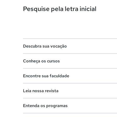
Pesquise pela letra inicial
Descubra sua vocação
Conheça os cursos
Teste vocacional
Encontre sua faculdade
Lista de profissões
Lista de cursos
Salários na sua região
Leia nossa revista
Cursos de graduação
Lista de faculdades
Cursos de pós-graduação
Entenda os programas
Faculdades na sua cidade
Vestibular e Enem
Cursos livres