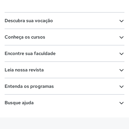
Descubra sua vocação
Conheça os cursos
Teste vocacional
Lista de profissões
Encontre sua faculdade
Salários na sua região
Lista de cursos
Cursos de graduação
Leia nossa revista
Cursos de pós-graduação
Cursos livres
Lista de faculdades
Faculdades na sua cidade
Entenda os programas
Cursos técnicos
Cursos a distância (EaD)
Comunidade Quero
Vestibular e Enem
Dicas e curiosidades
Escolas
Cursos gratuitos
Busque ajuda
Profissões
Pós-graduação
Notas de corte
Enem
Idiomas
Cursos técnicos
Manual do Enem
Sisu
Sobre o Quero Bolsa
Primeiros passos