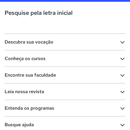
Pesquise pela letra inicial
Descubra sua vocação
Conheça os cursos
Teste vocacional
Lista de profissões
Encontre sua faculdade
Salários na sua região
Lista de cursos
Cursos de graduação
Leia nossa revista
Cursos de pós-graduação
Cursos livres
Lista de faculdades
Faculdades na sua cidade
Entenda os programas
Cursos técnicos
Cursos a distância (EaD)
Comunidade Quero
Vestibular e Enem
Dicas e curiosidades
Escolas
Cursos gratuitos
Busque ajuda
Profissões
Pós-graduação