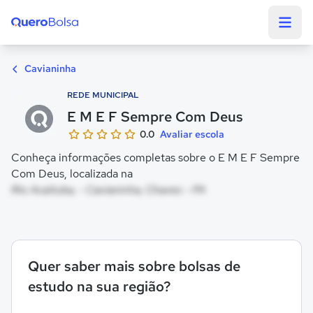
Quero Bolsa
Cavianinha
REDE MUNICIPAL
E M E F Sempre Com Deus
0.0
Avaliar escola
Conheça informações completas sobre o E M E F Sempre
Com Deus, localizada na
Rio Acaituba, - Cavianinha, Chaves - PA
Quer saber mais sobre bolsas de
estudo na sua região?