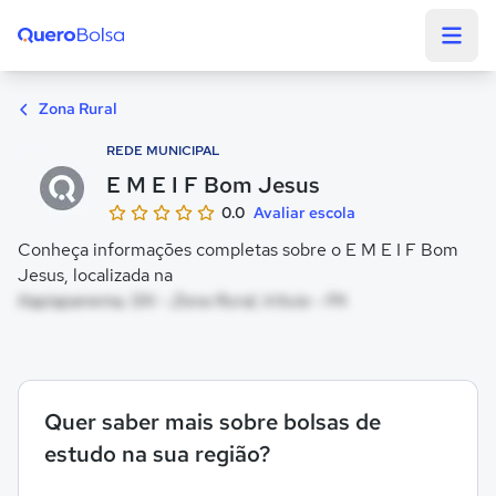
Quero Bolsa
Zona Rural
REDE MUNICIPAL
E M E I F Bom Jesus
0.0
Avaliar escola
Conheça informações completas sobre o E M E I F Bom
Jesus, localizada na
Itapiapanema, SN - Zona Rural, Irituia - PA
Quer saber mais sobre bolsas de
estudo na sua região?